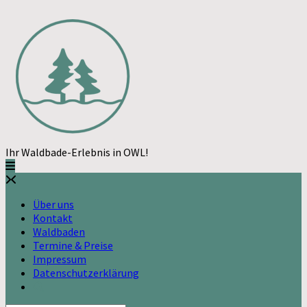
Skip
to
content
Ihr Waldbade-Erlebnis in OWL!
Über uns
Kontakt
Waldbaden
Termine & Preise
Impressum
Datenschutzerklärung